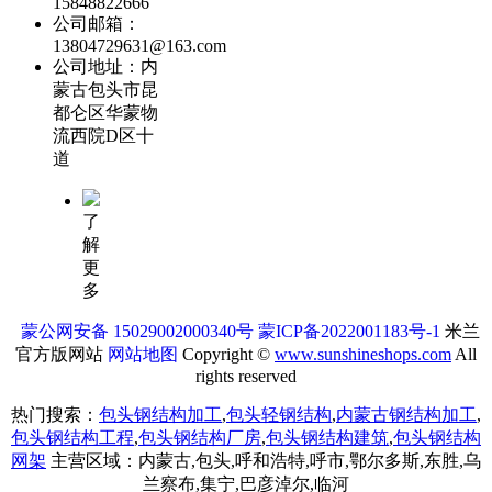
15848822666
公司邮箱：
13804729631@163.com
公司地址：内
蒙古包头市昆
都仑区华蒙物
流西院D区十
道
了
解
更
多
蒙公网安备 15029002000340号
蒙ICP备2022001183号-1
米兰
官方版网站
网站地图
Copyright ©
www.sunshineshops.com
All
rights reserved
热门搜索：
包头钢结构加工
,
包头轻钢结构
,
内蒙古钢结构加工
,
包头钢结构工程
,
包头钢结构厂房
,
包头钢结构建筑
,
包头钢结构
网架
主营区域：内蒙古,包头,呼和浩特,呼市,鄂尔多斯,东胜,乌
兰察布,集宁,巴彦淖尔,临河