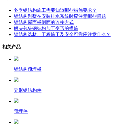
冬季钢结构施工需要知道哪些措施要求？
钢结构别墅在安装排水系统时应注意哪些问题
钢结构屋面板侧面的连接方式
解决包头钢结构加工变形的措施
钢结构选材、工程施工及安全可靠应注意什么？
相关产品
钢结构预埋板
异形钢结构件
预埋件