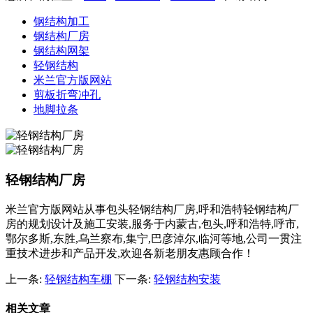
钢结构加工
钢结构厂房
钢结构网架
轻钢结构
米兰官方版网站
剪板折弯冲孔
地脚拉条
轻钢结构厂房
米兰官方版网站从事包头轻钢结构厂房,呼和浩特轻钢结构厂
房的规划设计及施工安装,服务于内蒙古,包头,呼和浩特,呼市,
鄂尔多斯,东胜,乌兰察布,集宁,巴彦淖尔,临河等地,公司一贯注
重技术进步和产品开发,欢迎各新老朋友惠顾合作！
上一条:
轻钢结构车棚
下一条:
轻钢结构安装
相关文章