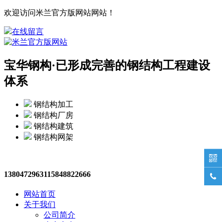
欢迎访问米兰官方版网站网站！
在线留言
宝华钢构·
已形成完善的钢结构工程建设
体系
钢结构加工
钢结构厂房
钢结构建筑
钢结构网架

13804729631
15848822666

网站首页
关于我们
公司简介