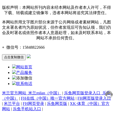
版权声明：本网站所刊内容未经本网站及作者本人许可，不得
下载、转载或建立镜像等，违者本网站将追究其法律责任。
本网站所用文字图片部分来源于公共网络或者素材网站，凡图
文未署名者均为原始状况，但作者发现后可告知认领，我们仍
会及时署名或依照作者本人意愿处理，如未及时联系本站，本
网站不承担任何责任。
+
微信号：
15848822666
点击复制微信
网站首页
产品服务
添加微信
联系电话
米兰官方网站_米兰milan（中国）
|
乐鱼网页版登录入口_乐鱼
（中国）
|
FH在线（中国）唯一官方网站
|
FH网页版登录入口
|
米兰平台
|
FH网页登录
|
乐鱼网页版
|
XK·体育（中国）官方
网站
|
乐鱼手机站入口
|