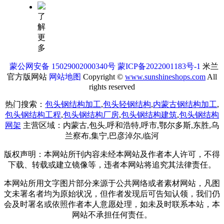
了
解
更
多
蒙公网安备 15029002000340号
蒙ICP备2022001183号-1
米兰
官方版网站
网站地图
Copyright ©
www.sunshineshops.com
All
rights reserved
热门搜索：
包头钢结构加工
,
包头轻钢结构
,
内蒙古钢结构加工
,
包头钢结构工程
,
包头钢结构厂房
,
包头钢结构建筑
,
包头钢结构
网架
主营区域：内蒙古,包头,呼和浩特,呼市,鄂尔多斯,东胜,乌
兰察布,集宁,巴彦淖尔,临河
版权声明：本网站所刊内容未经本网站及作者本人许可，不得
下载、转载或建立镜像等，违者本网站将追究其法律责任。
本网站所用文字图片部分来源于公共网络或者素材网站，凡图
文未署名者均为原始状况，但作者发现后可告知认领，我们仍
会及时署名或依照作者本人意愿处理，如未及时联系本站，本
网站不承担任何责任。